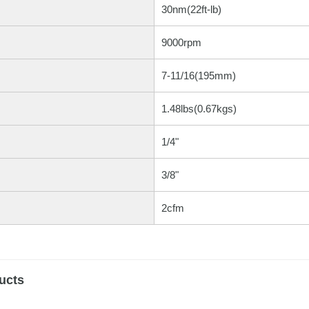
30nm(22ft-lb)
9000rpm
7-11/16(195mm)
1.48lbs(0.67kgs)
1/4"
3/8"
2cfm
ucts